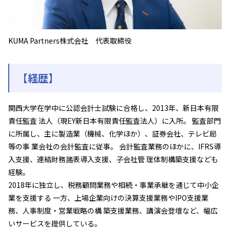
KUMA Partners株式会社 代表取締役
【経歴】
関⻄⼤学在学中に公認会計⼠試験に合格し、2013年、新⽇本有限
責任監査 法⼈（現EY新⽇本有限責任監査法⼈）に⼊所。 監査部⾨
に所属し、主に製造業（機械、化学ほか）、証券会社、テレビ局
等の事 業会社の会計監査に従事。 会計監査業務のほかに、IFRS導
⼊⽀援、連結財務諸表導⼊⽀援、⼦会社管 理体制構築⽀援なども
経験。
2018年に独⽴し、税務顧問業務や相続・事業承継を通じて中⼩企
業を⽀援する ⼀⽅、上場企業向けの決算⽀援業務やIPO⽀援業
務、⼈事制度・営業戦略の構 築⽀援業務、講演会登壇など、幅広
いサービスを提供している。