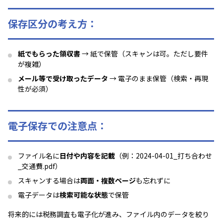
保存区分の考え方：
紙でもらった領収書
→ 紙で保管（スキャンは可。ただし要件
が複雑）
メール等で受け取ったデータ
→ 電子のまま保管（検索・再現
性が必須）
電子保存での注意点：
ファイル名に
日付や内容を記載
（例：2024-04-01_打ち合わせ
_交通費.pdf）
スキャンする場合は
両面・複数ページ
も忘れずに
電子データは
検索可能な状態
で保管
将来的には税務調査も電子化が進み、ファイル内のデータを絞り