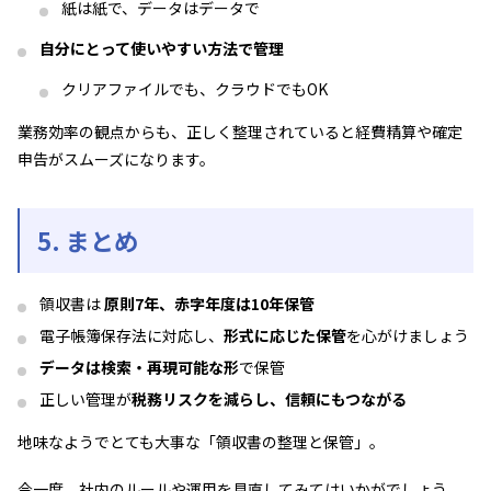
紙は紙で、データはデータで
自分にとって使いやすい方法で管理
クリアファイルでも、クラウドでもOK
業務効率の観点からも、正しく整理されていると経費精算や確定
申告がスムーズになります。
5. まとめ
領収書は
原則7年、赤字年度は10年保管
電子帳簿保存法に対応し、
形式に応じた保管
を心がけましょう
データは検索・再現可能な形
で保管
正しい管理が
税務リスクを減らし、信頼にもつながる
地味なようでとても大事な「領収書の整理と保管」。
今一度、社内のルールや運用を見直してみてはいかがでしょう