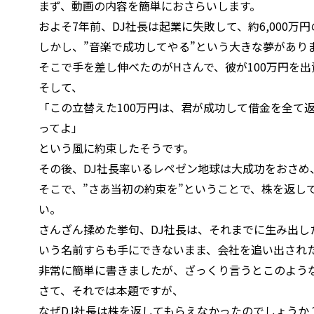
まず、動画の内容を簡単におさらいします。
およそ7年前、DJ社長は起業に失敗して、約6,000万
しかし、”音楽で成功してやる”という大きな夢があり
そこで手を差し伸べたのがHさんで、彼が100万円を
そして、
「この立替えた100万円は、君が成功して借金を全て返
ってよ」
という風に約束したそうです。
その後、DJ社長率いるレペゼン地球は大成功をおさめ
そこで、”さあ当初の約束を”ということで、株を返し
い。
さんざん揉めた挙句、DJ社長は、それまでに生み出し
いう名前すらも手にできないまま、会社を追い出され
非常に簡単に書きましたが、ざっくり言うとこのよう
さて、それでは本題ですが、
なぜDJ社長は株を返してもらえなかったのでしょうか