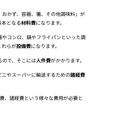
、おかず、容器、箸、その他調味料」が
基本となる
材料費
になります。
器やコンロ、鍋やフライパンといった調
これらが
設備費
になります。
るので、そこには
人件費
がかかります。
ビニやスーパーに輸送するための
諸経費
件費、諸経費という様々な費用が必要と