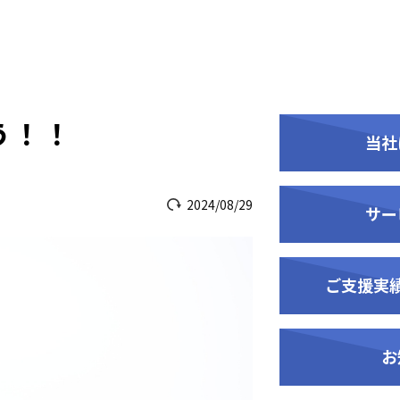
う！！
当社
2024/08/29
サー
ご支援実
お