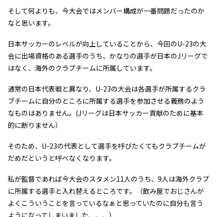
そして何よりも、今大会ではメンバー構成が一番問題だったのか
なと思います。
日本サッカーのレベルが向上していることから、今回のU-23の大
会に出場資格のある選手のうち、かなりの選手が日本のJリーグで
はなく、海外のクラブチームに所属しています。
通常の日本代表戦と異なり、U-23の大会は各選手が所属するクラ
ブチームに自分のところに所属する選手を参加させる義務のよう
なものはありません。(Jリーグは日本サッカー貢献のために基本
的に断りません）
そのため、U-23の代表として選手を呼びたくてもクラブチームが
だめだというと呼べなくなります。
私が監督であれば今大会のスタメン11人のうち、9人は海外クラブ
に所属する選手と入れ替えるところです。（飲み屋でおじさんが
よくこういうことを言っているなぁと思っていたのに自分も言う
ようになってしまいました、、、）