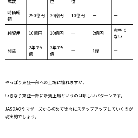
式数
位
位
時価総
250億円
20億円
10億円
ー
ー
額
赤字で
純資産
10億円
10億円
ー
2億円
ない
2年で5
2年で5
利益
ー
1億
ー
億
億
やっぱり東証一部への上場に憧れますが、
いきなり東証一部に新規上場というのは珍しいパターンです。
JASDAQやマザーズから初めて徐々にステップアップしていくのが
現実的でしょう。