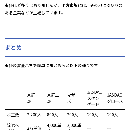
東証ほど多くはありませんが、地方市場には、その地にゆかりの
ある企業などが上場しています。
まとめ
東証の審査基準を簡単にまとめると以下の通りです。
JASDAQ
東証一
東証二
マザー
JASDAQ
スタン
部
部
ズ
グロース
ダード
株主数
2,200人
800人
200人
200人
200人
流通株
4,000単
2,000単
2万単位
ー
ー